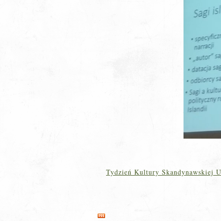
Tydzień Kultury Skandynawskiej U