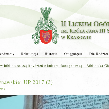
zedmioty
Rekrutacja
Historia
Osiągnięcia
Dla Rodzica
w bibliotece, czyli tydzień z kulturą skandynawską – Biblioteka 
ynawskiej UP 2017 (3)
min2