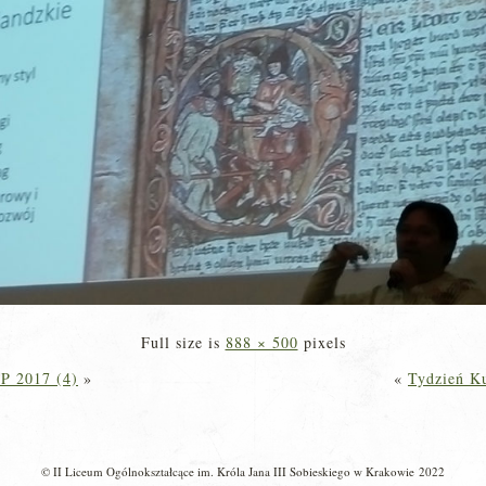
Full size is
888 × 500
pixels
P 2017 (4)
»
«
Tydzień K
© II Liceum Ogólnokształcące im. Króla Jana III Sobieskiego w Krakowie 2022