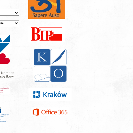
 Komitet
abytków