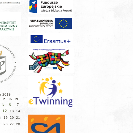
ń 2019
P
S
N
5
6
7
12
13
14
8
19
20
21
5
26
27
28