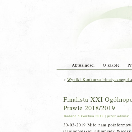
Aktualności
O szkole
Pr
«
Wyniki Konkursu bioetycznego
L
Finalista XXI Ogólnop
Prawie 2018/2019
Dodane
5 kwietnia 2019
|
przez
admin2
30-03-2019 Miło nam poinformować,
Ogólnopolskiej Olimpiady Wiedzy 