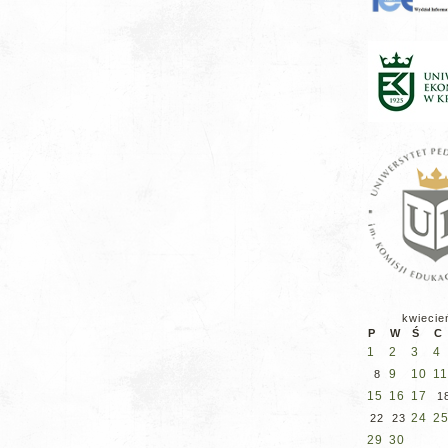
kwiecie
P
W
Ś
C
1
2
3
4
9
10
11
8
15
16
17
1
24
2
22
23
29
30