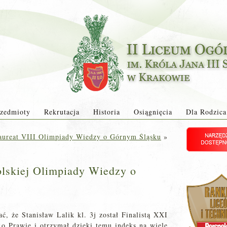
zedmioty
Rekrutacja
Historia
Osiągnięcia
Dla Rodzica
aureat VIII Olimpiady Wiedzy o Górnym Śląsku
»
olskiej Olimpiady Wiedzy o
 że Stanisław Lalik kl. 3j został Finalistą XXI
o Prawie i otrzymał dzięki temu indeks na wiele