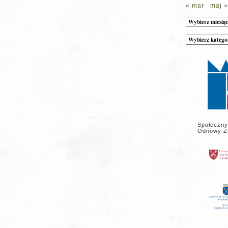
« mar
maj »
Archiwum
Kategorie
wpisów
na
stronie
Społeczny
Odnowy Z