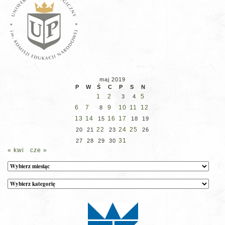
maj 2019
P
W
Ś
C
P
S
N
1
2
5
3
4
6
7
9
10
11
12
8
13
14
16
17
15
18
19
22
24
25
20
21
23
26
31
27
28
29
30
« kwi
cze »
Archiwum
Kategorie
wpisów
na
stronie