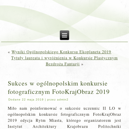
«
Wyniki Ogólnopolskiego Konkursu Ekoplaneta 2019
Tytuły laureata i wyróżnienia w Konkursie Plastycznym
Bezdroża Fantazji
»
Sukces w ogólnopolskim konkursie
fotograficznym FotoKrajObraz 2019
Dodane
22 maja 2019
|
przez
admin2
Miło nam poinformować o sukcesie uczennic II LO w
ogólnopolskim konkursie fotograficznym FotoKrajObraz
2019 edycja Rytm Miasta, którego organizatorem jest
Instytut Architektury Krajobrazu Politechniki