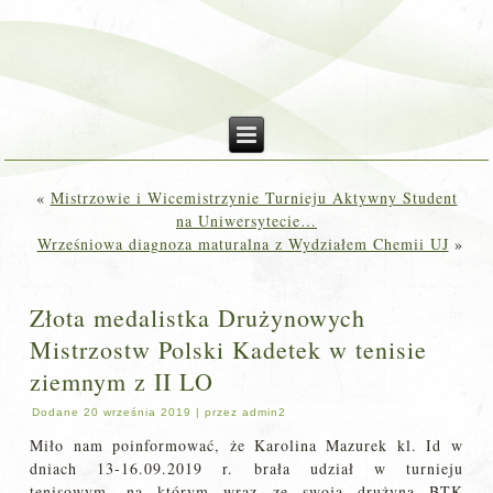
«
Mistrzowie i Wicemistrzynie Turnieju Aktywny Student
na Uniwersytecie…
Wrześniowa diagnoza maturalna z Wydziałem Chemii UJ
»
Złota medalistka Drużynowych
Mistrzostw Polski Kadetek w tenisie
ziemnym z II LO
Dodane
20 września 2019
|
przez
admin2
Miło nam poinformować, że Karolina Mazurek kl. Id w
dniach 13-16.09.2019 r. brała udział w turnieju
tenisowym, na którym wraz ze swoją drużyną BTK