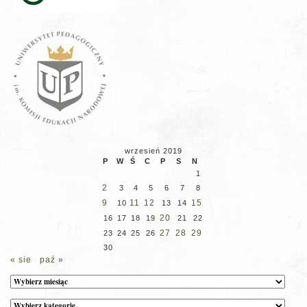
wrzesień 2019
P
W
Ś
C
P
S
N
1
2
3
4
5
6
7
8
9
11
12
15
10
13
14
20
16
17
18
19
21
22
27
28
29
23
24
25
26
30
« sie
paź »
Archiwum
Kategorie