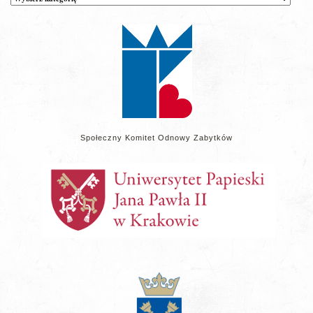
wpisów
na
stronie
Społeczny Komitet Odnowy Zabytków