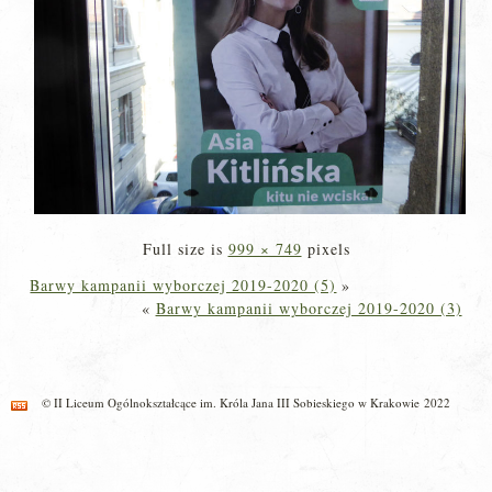
Full size is
999 × 749
pixels
Barwy kampanii wyborczej 2019-2020 (5)
»
«
Barwy kampanii wyborczej 2019-2020 (3)
© II Liceum Ogólnokształcące im. Króla Jana III Sobieskiego w Krakowie 2022