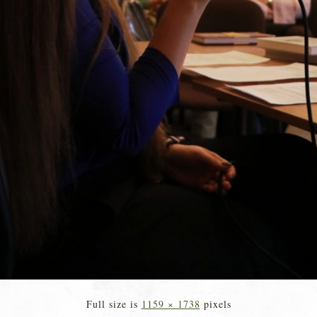
Full size is
1159 × 1738
pixels