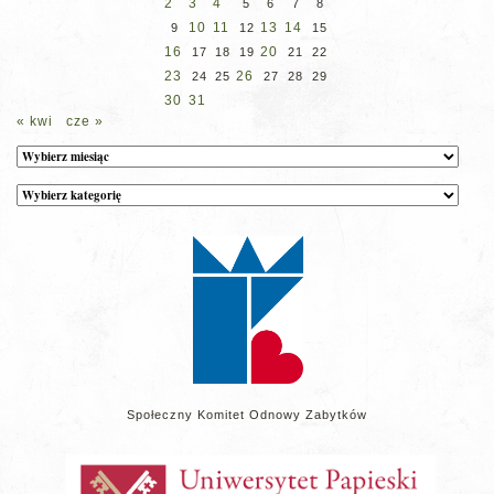
2
3
4
5
6
7
8
10
11
13
14
9
12
15
16
20
17
18
19
21
22
23
26
24
25
27
28
29
30
31
« kwi
cze »
Archiwum
Kategorie
wpisów
na
stronie
Społeczny Komitet Odnowy Zabytków