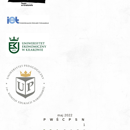
maj 2022
P
W
Ś
C
P
S
N
1