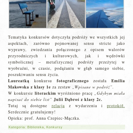
Tematyka konkursów dotyczyła podróży we wszystkich jej
aspektach, zarówno pojmowanej sensu stricte jako
wyprawy, zwiedzania połączonego z opisem walorów
przyrodniczych i kulturowych, jak i wędrówki
symbolicznej – metafizycznej podróży przeżytej w
wyobraźni, w czasie, podążaniu w głąb samego siebie,
poszukiwaniu sensu życia.
Laureatką
fotograficznego
Emilia
konkursu
została
Makowska z klasy 1e
za zestaw
„Wpisane w podróż”.
literackim
W konkursie
wyróżniono pracę
„Gdybym miała
Julii Dąbroś z klasy 2c.
napisać do siebie list”
Tutaj są dostępne
relacja
z wydarzenia i
protokół.
Serdecznie gratulujemy!
Opieka: prof. Anna Czepiec-Mączka.
Kategoria:
Biblioteka
,
Konkursy