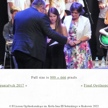
Full size is
999 × 666
pixels
paniałych 2017
»
«
Finał Ogólnop
© II Liceum Ogólnokształcące im. Króla Jana III Sobieskiego w Krakowie 2022