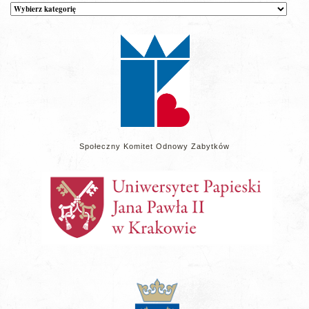
Kategorie
wpisów
na
stronie
Społeczny Komitet Odnowy Zabytków