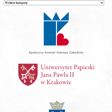
Kategorie
wpisów
na
stronie
Społeczny Komitet Odnowy Zabytków