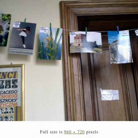
Full size is
960 × 720
pixels