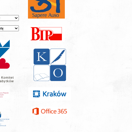
 Komitet
abytków