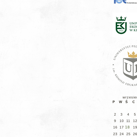
wrzesie
P
W
Ś
C
2
3
4
5
9
10
11
1
18
16
17
1
23
24
25
2