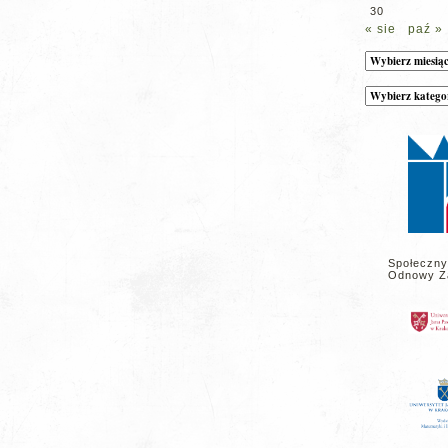
30
« sie
paź »
Archiwum
Kategorie
wpisów
na
stronie
Społeczny
Odnowy Z