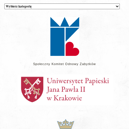
Kategorie
wpisów
na
stronie
Społeczny Komitet Odnowy Zabytków