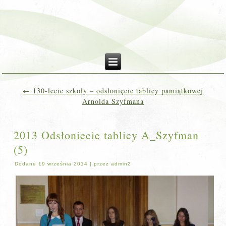
←
130-lecie szkoły – odsłonięcie tablicy pamiątkowej
Arnolda Szyfmana
2013 Odsłoniecie tablicy A_Szyfman
(5)
Dodane
19 września 2014
|
przez
admin2