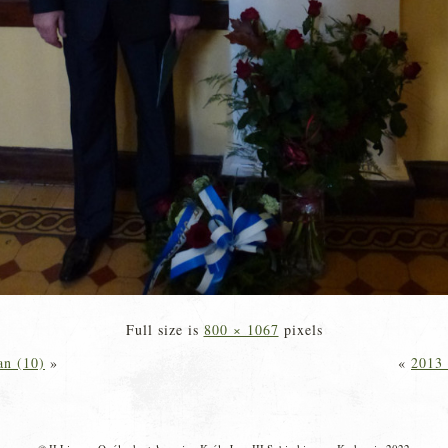
Full size is
800 × 1067
pixels
an (10)
»
«
2013 