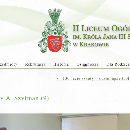
zedmioty
Rekrutacja
Historia
Osiągnięcia
Dla Rodzica
←
130-lecie szkoły – odsłonięcie ta
cy A_Szyfman (9)