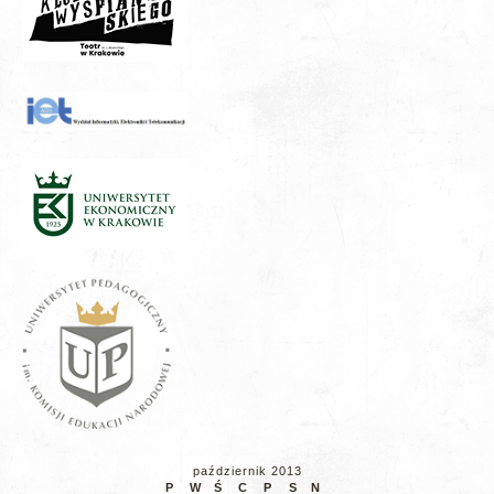
październik 2013
P
W
Ś
C
P
S
N