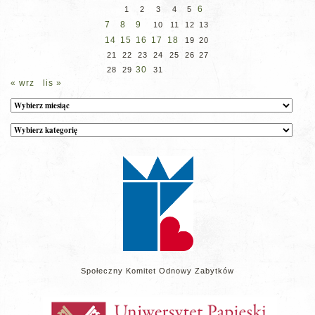
6
1
2
3
4
5
7
8
9
10
11
12
13
14
15
16
17
18
19
20
21
22
23
24
25
26
27
30
28
29
31
« wrz
lis »
Archiwum
Kategorie
wpisów
na
stronie
Społeczny Komitet Odnowy Zabytków