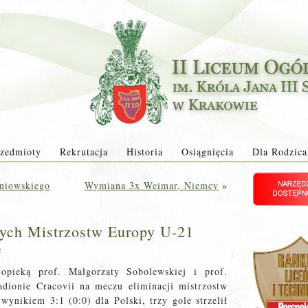
zedmioty
Rekrutacja
Historia
Osiągnięcia
Dla Rodzica
niowskiego
Wymiana 3x Weimar, Niemcy
»
ych Mistrzostw Europy U-21
2
pieką prof. Małgorzaty Sobolewskiej i prof.
adionie Cracovii na meczu eliminacji mistrzostw
ynikiem 3:1 (0:0) dla Polski, trzy gole strzelił