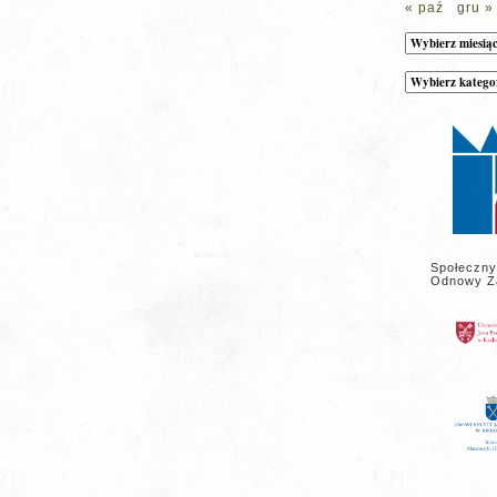
« paź
gru »
Archiwum
Kategorie
wpisów
na
stronie
Społeczny
Odnowy Z