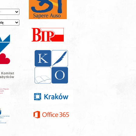
 Komitet
abytków