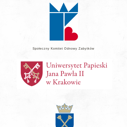
stronie
Społeczny Komitet Odnowy Zabytków