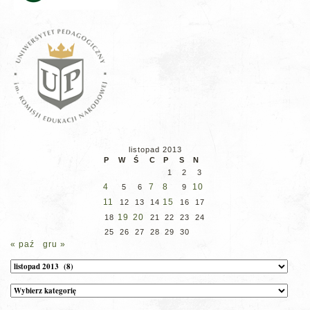
listopad 2013
P
W
Ś
C
P
S
N
1
2
3
4
7
8
10
5
6
9
11
15
12
13
14
16
17
19
20
18
21
22
23
24
25
26
27
28
29
30
« paź
gru »
Archiwum
Kategorie
wpisów
na