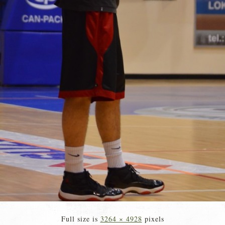
Full size is
3264 × 4928
pixels