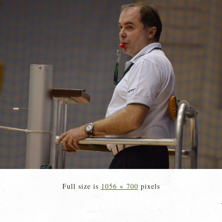
Full size is
1056 × 700
pixels
»