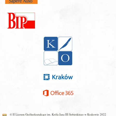
© II Liceum Ogólnokształcące im. Króla Jana III Sobieskiego w Krakowie 2022