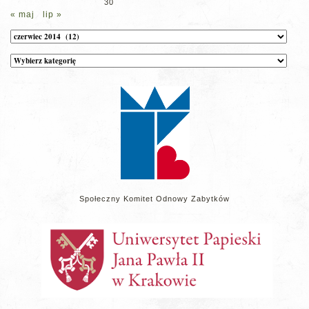
30
« maj
lip »
Archiwum
Kategorie
wpisów
na
stronie
Społeczny Komitet Odnowy Zabytków