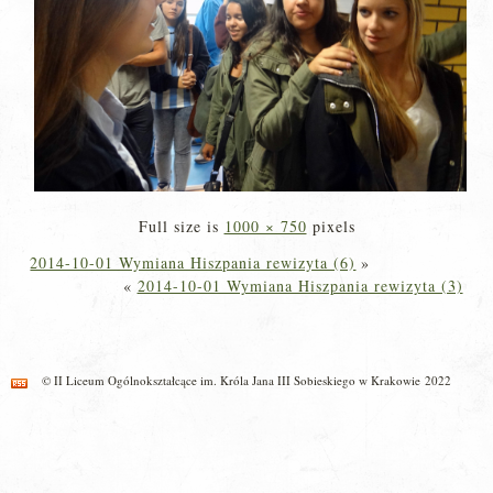
Full size is
1000 × 750
pixels
2014-10-01 Wymiana Hiszpania rewizyta (6)
»
«
2014-10-01 Wymiana Hiszpania rewizyta (3)
© II Liceum Ogólnokształcące im. Króla Jana III Sobieskiego w Krakowie 2022