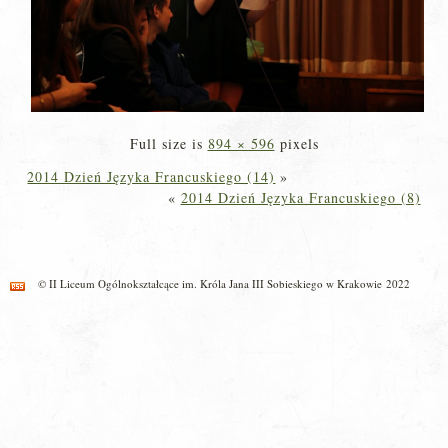
Full size is
894 × 596
pixels
2014 Dzień Języka Francuskiego (14)
»
«
2014 Dzień Języka Francuskiego (8)
© II Liceum Ogólnokształcące im. Króla Jana III Sobieskiego w Krakowie 2022