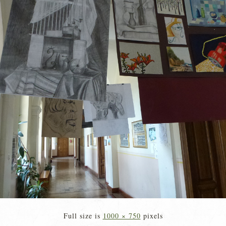
Full size is
1000 × 750
pixels