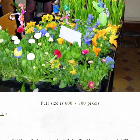
Full size is
600 × 800
pixels
15
»