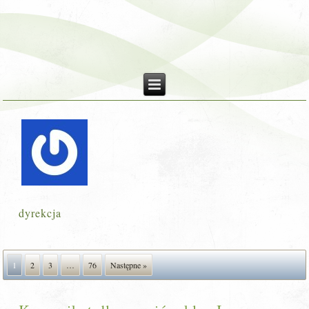
dyrekcja
1
2
3
…
76
Następne »