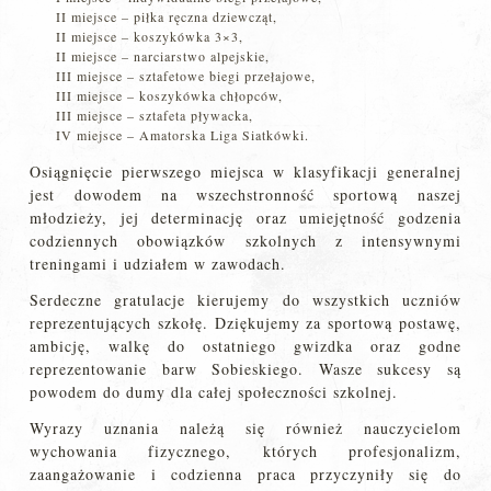
II miejsce – piłka ręczna dziewcząt,
II miejsce – koszykówka 3×3,
II miejsce – narciarstwo alpejskie,
III miejsce – sztafetowe biegi przełajowe,
III miejsce – koszykówka chłopców,
III miejsce – sztafeta pływacka,
IV miejsce – Amatorska Liga Siatkówki.
Osiągnięcie pierwszego miejsca w klasyfikacji generalnej
jest dowodem na wszechstronność sportową naszej
młodzieży, jej determinację oraz umiejętność godzenia
codziennych obowiązków szkolnych z intensywnymi
treningami i udziałem w zawodach.
Serdeczne gratulacje kierujemy do wszystkich uczniów
reprezentujących szkołę. Dziękujemy za sportową postawę,
ambicję, walkę do ostatniego gwizdka oraz godne
reprezentowanie barw Sobieskiego. Wasze sukcesy są
powodem do dumy dla całej społeczności szkolnej.
Wyrazy uznania należą się również nauczycielom
wychowania fizycznego, których profesjonalizm,
zaangażowanie i codzienna praca przyczyniły się do