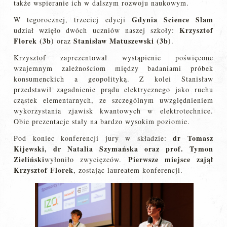
także wspieranie ich w dalszym rozwoju naukowym.
Gdynia Science Slam
W tegorocznej, trzeciej edycji
Krzysztof
udział wzięło dwóch uczniów naszej szkoły:
Florek (3b)
Stanisław Matuszewski (3b)
oraz
.
Krzysztof zaprezentował wystąpienie poświęcone
wzajemnym zależnościom między badaniami próbek
konsumenckich a geopolityką. Z kolei Stanisław
przedstawił zagadnienie prądu elektrycznego jako ruchu
cząstek elementarnych, ze szczególnym uwzględnieniem
wykorzystania zjawisk kwantowych w elektrotechnice.
Obie prezentacje stały na bardzo wysokim poziomie.
dr Tomasz
Pod koniec konferencji jury w składzie:
Kijewski
,
dr Natalia Szymańska
oraz
prof. Tymon
Zieliński
Pierwsze miejsce zajął
wyłoniło zwycięzców.
Krzysztof Florek
, zostając laureatem konferencji.