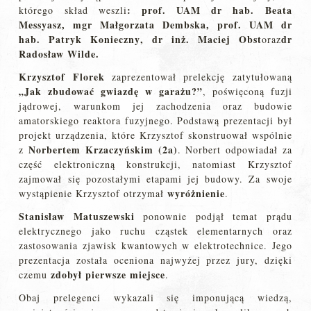
:
prof. UAM dr hab. Beata
którego skład weszli
Messyasz
,
mgr Małgorzata Dembska
,
prof. UAM dr
hab. Patryk Konieczny
,
dr inż. Maciej Obst
dr
oraz
Radosław Wilde
.
Krzysztof Florek
zaprezentował prelekcję zatytułowaną
„Jak zbudować gwiazdę w garażu?”
, poświęconą fuzji
jądrowej, warunkom jej zachodzenia oraz budowie
amatorskiego reaktora fuzyjnego. Podstawą prezentacji był
projekt urządzenia, które Krzysztof skonstruował wspólnie
Norbertem Krzaczyńskim (2a)
z
. Norbert odpowiadał za
część elektroniczną konstrukcji, natomiast Krzysztof
zajmował się pozostałymi etapami jej budowy. Za swoje
wyróżnienie
wystąpienie Krzysztof otrzymał
.
Stanisław Matuszewski
ponownie podjął temat prądu
elektrycznego jako ruchu cząstek elementarnych oraz
zastosowania zjawisk kwantowych w elektrotechnice. Jego
prezentacja została oceniona najwyżej przez jury, dzięki
zdobył pierwsze miejsce
czemu
.
Obaj prelegenci wykazali się imponującą wiedzą,