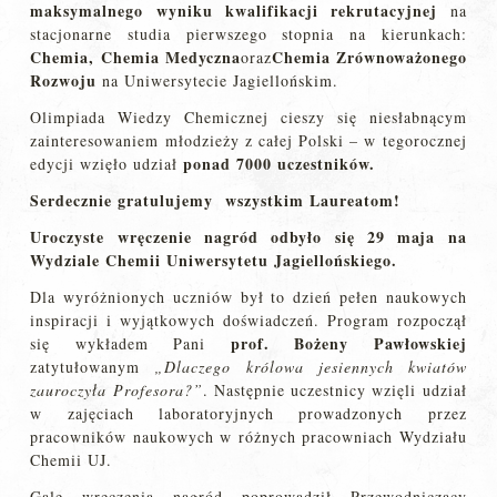
maksymalnego wyniku kwalifikacji rekrutacyjnej
na
stacjonarne studia pierwszego stopnia na kierunkach:
Chemia
,
Chemia Medyczna
Chemia Zrównoważonego
oraz
Rozwoju
na Uniwersytecie Jagiellońskim.
Olimpiada Wiedzy Chemicznej cieszy się niesłabnącym
zainteresowaniem młodzieży z całej Polski – w tegorocznej
ponad 7000 uczestników
.
edycji wzięło udział
Serdecznie gratulujemy wszystkim Laureatom!
Uroczyste wręczenie nagród odbyło się 29 maja na
Wydziale Chemii Uniwersytetu Jagiellońskiego.
Dla wyróżnionych uczniów był to dzień pełen naukowych
inspiracji i wyjątkowych doświadczeń. Program rozpoczął
prof. Bożeny Pawłowskiej
się wykładem Pani
zatytułowanym
„Dlaczego królowa jesiennych kwiatów
zauroczyła Profesora?”
. Następnie uczestnicy wzięli udział
w zajęciach laboratoryjnych prowadzonych przez
pracowników naukowych w różnych pracowniach Wydziału
Chemii UJ.
Galę wręczenia nagród poprowadził Przewodniczący