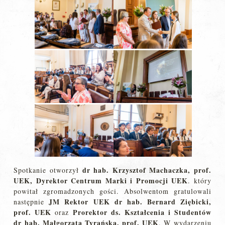
dr hab. Krzysztof Machaczka, prof.
Spotkanie otworzył
UEK, Dyrektor Centrum Marki i Promocji UEK
. który
powitał zgromadzonych gości. Absolwentom gratulowali
JM Rektor UEK dr hab. Bernard Ziębicki,
następnie
prof. UEK
Prorektor ds. Kształcenia i Studentów
oraz
dr hab. Małgorzata Tyrańska, prof. UEK
. W wydarzeniu