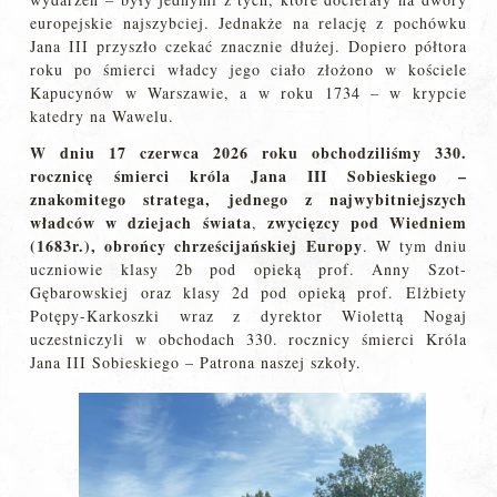
europejskie najszybciej. Jednakże na relację z pochówku
Jana III przyszło czekać znacznie dłużej. Dopiero półtora
roku po śmierci władcy jego ciało złożono w kościele
Kapucynów w Warszawie, a w roku 1734 – w krypcie
katedry na Wawelu.
W dniu 17 czerwca 2026 roku obchodziliśmy 330.
rocznicę śmierci króla Jana III Sobieskiego –
znakomitego stratega, jednego z najwybitniejszych
władców w dziejach świata
zwycięzcy pod Wiedniem
,
(1683r.), obrońcy chrześcijańskiej Europy
. W tym dniu
uczniowie klasy 2b pod opieką prof. Anny Szot-
Gębarowskiej oraz klasy 2d pod opieką prof. Elżbiety
Potępy-Karkoszki wraz z dyrektor Wiolettą Nogaj
uczestniczyli w obchodach 330. rocznicy śmierci Króla
Jana III Sobieskiego – Patrona naszej szkoły.