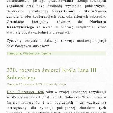
umiejętnością jasnego przedstawiania skomplikowanych
zagadnień oraz dużą swobodą wystąpień publicznych.
Krzysztofowi
Stanisławowi
Serdecznie gratulujemy
i
udziału w obu konferencjach oraz odniesionych sukcesów.
Norberta
Gratulacje kierujemy również do
Krzaczyńskiego
za wkład w budowę urządzenia, które
stało się podstawą jednej z prezentacji.
Życzymy wszystkim dalszego rozwoju naukowych pasji
oraz kolejnych sukcesów!
Kategoria:
Wiadomości ogólne
330. rocznica śmierci Króla Jana III
Sobieskiego
Dodane
23 czerwca 2026
|
przez
dyrekcja
Dnia 17 czerwca 1696
roku w swojej ukochanej rezydencji
w Wilanowie zmarł król Jan III Sobieski. Wiadomości o
śmierci monarchów i ich pogrzebach – ze względu na
strategiczny dla sytuacji politycznej charakter tych
wydarzeń – były jednymi z tych, które docierały na dwory