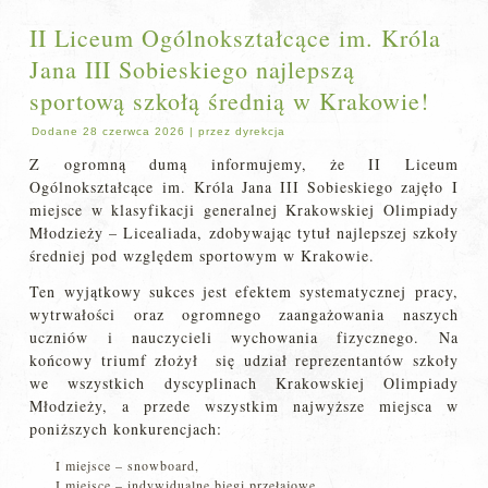
II Liceum Ogólnokształcące im. Króla
Jana III Sobieskiego najlepszą
sportową szkołą średnią w Krakowie!
Dodane
28 czerwca 2026
|
przez
dyrekcja
Z ogromną dumą informujemy, że II Liceum
Ogólnokształcące im. Króla Jana III Sobieskiego zajęło I
miejsce w klasyfikacji generalnej Krakowskiej Olimpiady
Młodzieży – Licealiada, zdobywając tytuł najlepszej szkoły
średniej pod względem sportowym w Krakowie.
Ten wyjątkowy sukces jest efektem systematycznej pracy,
wytrwałości oraz ogromnego zaangażowania naszych
uczniów i nauczycieli wychowania fizycznego. Na
końcowy triumf złożył się udział reprezentantów szkoły
we wszystkich dyscyplinach Krakowskiej Olimpiady
Młodzieży, a przede wszystkim najwyższe miejsca w
poniższych konkurencjach:
I miejsce – snowboard,
I miejsce – indywidualne biegi przełajowe,