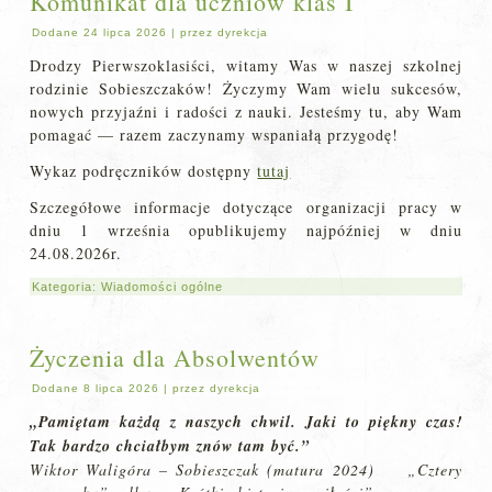
Komunikat dla uczniów klas I
Dodane
24 lipca 2026
|
przez
dyrekcja
Drodzy Pierwszoklasiści, witamy Was w naszej szkolnej
rodzinie Sobieszczaków! Życzymy Wam wielu sukcesów,
nowych przyjaźni i radości z nauki. Jesteśmy tu, aby Wam
pomagać — razem zaczynamy wspaniałą przygodę!
Wykaz podręczników dostępny
tutaj
Szczegółowe informacje dotyczące organizacji pracy w
dniu 1 września opublikujemy najpóźniej w dniu
24.08.2026r.
Kategoria:
Wiadomości ogólne
Życzenia dla Absolwentów
Dodane
8 lipca 2026
|
przez
dyrekcja
„Pamiętam każdą z naszych chwil. Jaki to piękny czas!
Tak bardzo chciałbym znów tam być.”
Wiktor Waligóra – Sobieszczak (matura 2024) „Cztery