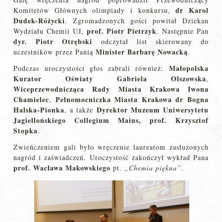
dr Karol
Komitetów Głównych olimpiady i konkursu,
Dudek-Różycki
. Zgromadzonych gości powitał Dziekan
prof. Piotr Pietrzyk
Wydziału Chemii UJ,
. Następnie Pan
dyr. Piotr Otrębski
odczytał list skierowany do
Minister Barbarę Nowacką
uczestników przez Panią
.
Małopolska
Podczas uroczystości głos zabrali również:
Kurator Oświaty Gabriela Olszowska
,
Wiceprzewodnicząca Rady Miasta Krakowa Iwona
Chamielec
Pełnomocniczka Miasta Krakowa dr Bogna
,
Halska-Pionka
Dyrektor Muzeum Uniwersytetu
, a także
Jagiellońskiego Collegium Maius, prof. Krzysztof
Stopka
.
Zwieńczeniem gali było wręczenie laureatom zasłużonych
nagród i zaświadczeń. Uroczystość zakończył wykład Pana
prof. Wacława Makowskiego
pt.
„Chemia piękna”
.