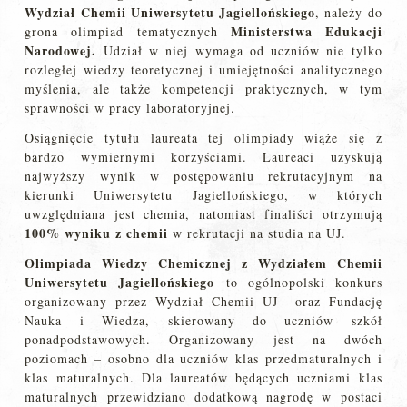
Wydział Chemii Uniwersytetu Jagiellońskiego
, należy do
Ministerstwa Edukacji
grona olimpiad tematycznych
Narodowej
.
Udział w niej wymaga od uczniów nie tylko
rozległej wiedzy teoretycznej i umiejętności analitycznego
myślenia, ale także kompetencji praktycznych, w tym
sprawności w pracy laboratoryjnej.
Osiągnięcie tytułu laureata tej olimpiady wiąże się z
bardzo wymiernymi korzyściami. Laureaci uzyskują
najwyższy wynik w postępowaniu rekrutacyjnym na
kierunki Uniwersytetu Jagiellońskiego, w których
uwzględniana jest chemia, natomiast finaliści otrzymują
100% wyniku z chemii
w rekrutacji na studia na UJ.
Olimpiada Wiedzy Chemicznej z Wydziałem Chemii
Uniwersytetu Jagiellońskiego
to ogólnopolski konkurs
organizowany przez Wydział Chemii UJ oraz Fundację
Nauka i Wiedza, skierowany do uczniów szkół
ponadpodstawowych. Organizowany jest na dwóch
poziomach – osobno dla uczniów klas przedmaturalnych i
klas maturalnych. Dla laureatów będących uczniami klas
maturalnych przewidziano dodatkową nagrodę w postaci