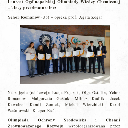
Laureat Ogólnopolskiej Olimpiady Wiedzy Chemicznej
– klasy przedmaturalne:
Yehor Romanow
(3b) – opieka prof. Agata Zegar
Na zdjęciu (od lewej): Łucja Frączek, Olga Ostafin, Yehor
Romanow, Małgorzata Guśtak, Miłosz Kudlik, Jacek
Kawalec, Kamil Zontek, Michał Wierzbicki, Karol
Waśniowski, Kacper Kuć.
Olimpiada Ochrony Środowiska i Chemii
Zrównoważonego Rozwoju
współorganizowana przez