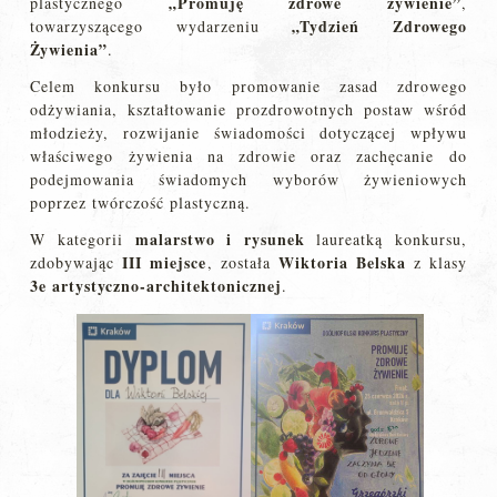
„Promuję zdrowe żywienie”
plastycznego
,
„Tydzień Zdrowego
towarzyszącego wydarzeniu
Żywienia”
.
Celem konkursu było promowanie zasad zdrowego
odżywiania, kształtowanie prozdrowotnych postaw wśród
młodzieży, rozwijanie świadomości dotyczącej wpływu
właściwego żywienia na zdrowie oraz zachęcanie do
podejmowania świadomych wyborów żywieniowych
poprzez twórczość plastyczną.
malarstwo i rysunek
W kategorii
laureatką konkursu,
III miejsce
Wiktoria Belska
zdobywając
, została
z klasy
3e artystyczno-architektonicznej
.