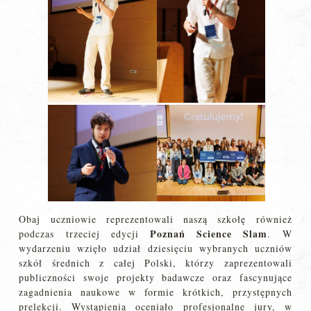
Obaj uczniowie reprezentowali naszą szkołę również
Poznań Science Slam
podczas trzeciej edycji
. W
wydarzeniu wzięło udział dziesięciu wybranych uczniów
szkół średnich z całej Polski, którzy zaprezentowali
publiczności swoje projekty badawcze oraz fascynujące
zagadnienia naukowe w formie krótkich, przystępnych
prelekcji. Wystąpienia oceniało profesjonalne jury, w