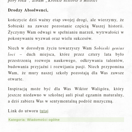
pory roku”, album „Krótkie historie o miłości”
Drodzy Absolwenci,
kończycie dziś ważny etap swojej drogi, ale wierzymy, że
Sobieski na zawsze pozostanie częścią Waszej historii.
Życzymy Wam odwagi w spełnianiu marzeń, wytrwałości w
pokonywaniu wyzwań oraz wielu sukcesów.
Niech w dorosłym życiu towarzyszy Wam
Sobieski genius
loci
– duch miejsca, które przez cztery lata było
przestrzenią rozwoju naukowego, odkrywania talentów,
budowania przyjaźni i rozwijania pasji. Niech przypomina
Wam, że mury naszej szkoły pozostają dla Was zawsze
otwarte.
Inspiracją może być dla Was Wiktor Waligóra, który
jeszcze niedawno w szkolnej auli pisał egzamin maturalny,
a dziś zabiera Was w sentymentalną podróż muzyczną.
Link do utworu
tutaj
Kategoria:
Wiadomości ogólne