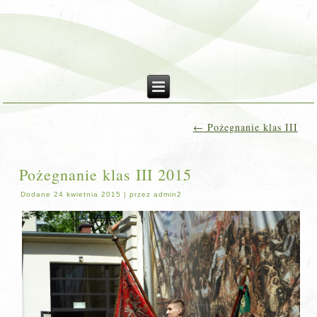
←
Pożegnanie klas III
Pożegnanie klas III 2015
Dodane
24 kwietnia 2015
|
przez
admin2