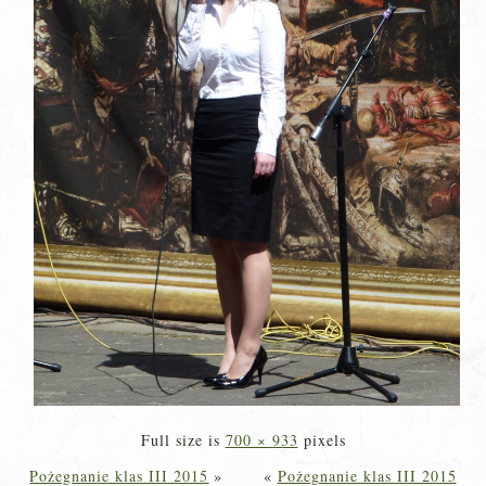
Full size is
700 × 933
pixels
Pożegnanie klas III 2015
»
«
Pożegnanie klas III 2015