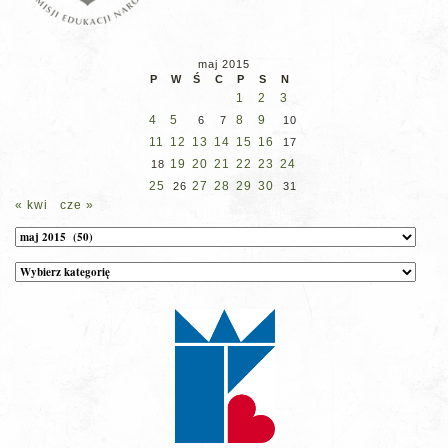
maj 2015
P
W
Ś
C
P
S
N
1
2
3
4
5
8
9
6
7
10
11
12
13
14
15
16
17
19
20
21
22
23
24
18
25
27
28
29
30
26
31
« kwi
cze »
Archiwum
Kategorie
wpisów
na
stronie