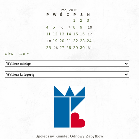
maj 2015
P
W
Ś
C
P
S
N
1
2
3
4
5
8
9
6
7
10
11
12
13
14
15
16
17
19
20
21
22
23
24
18
25
27
28
29
30
26
31
« kwi
cze »
Archiwum
Kategorie
wpisów
na
stronie
Społeczny Komitet Odnowy Zabytków