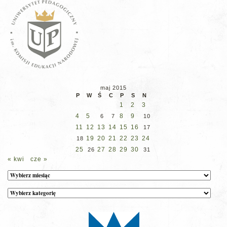
maj 2015
P
W
Ś
C
P
S
N
1
2
3
4
5
8
9
6
7
10
11
12
13
14
15
16
17
19
20
21
22
23
24
18
25
27
28
29
30
26
31
« kwi
cze »
Archiwum
Kategorie
wpisów
na
stronie