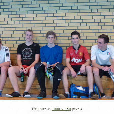
Full size is
1000 × 750
pixels