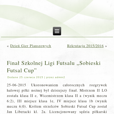
«
Dzień Gier Planszowych
Rekrutacja 2015/2016
»
Finał Szkolnej Ligi Futsalu „Sobieski
Futsal Cup”
Dodane
25 czerwca 2015
|
przez
admin2
25-06-2015 Ukoronowaniem całorocznych rozgrywek
halowej piłki nożnej był dzisiejszy finał. Mistrzem II LO
została klasa II e, Wicemistrzem klasa II a (wynik meczu
6:2), III miejsce klasa 1e, IV miejsce klasa 1b (wynik
meczu 6:0). Królem strzelców Sobieski Futsal Cup został
Jan Liberacki kl. 2a. Licencjonowany sędzia piłkarski