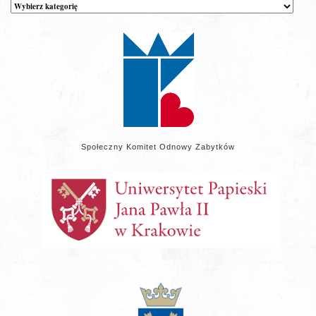
Kategorie
wpisów
na
stronie
Społeczny Komitet Odnowy Zabytków