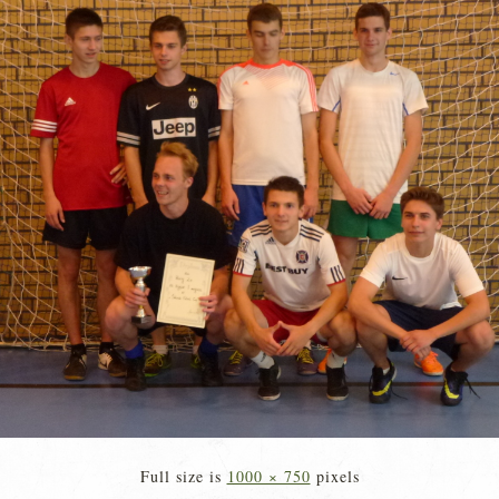
Full size is
1000 × 750
pixels