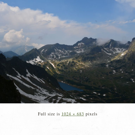
Full size is
1024 × 683
pixels