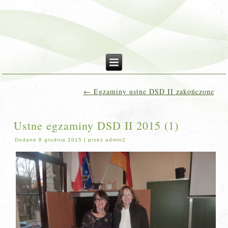
←
Egzaminy ustne DSD II zakończone
Ustne egzaminy DSD II 2015 (1)
Dodane
8 grudnia 2015
|
przez
admin2