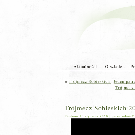
Aktualności
O szkole
Pr
«
Trójmecz Sobieskich „Jeden patro
Trójmecz 
Trójmecz Sobieskich 20
Dodane
15 stycznia 2016
|
przez
admin2