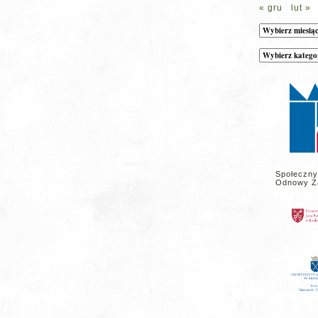
« gru
lut »
Archiwum
Kategorie
wpisów
na
stronie
Społeczny
Odnowy Z