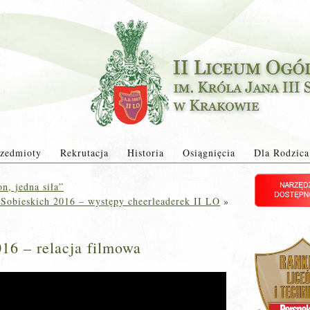
zedmioty
Rekrutacja
Historia
Osiągnięcia
Dla Rodzica
n, jedna siła”
Sobieskich 2016 – występy cheerleaderek II LO
»
16 – relacja filmowa