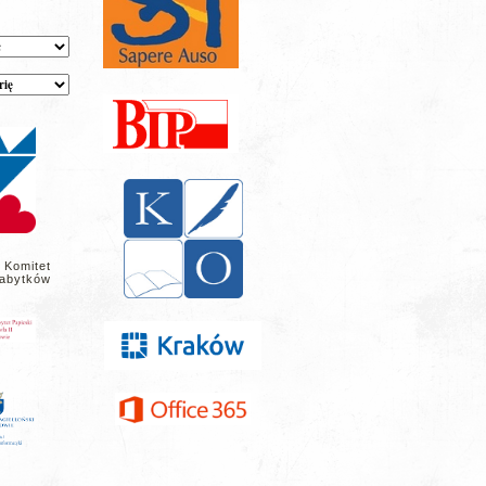
 Komitet
abytków