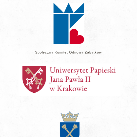
stronie
Społeczny Komitet Odnowy Zabytków