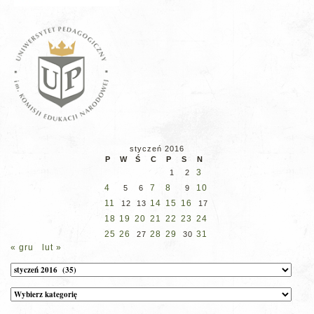
styczeń 2016
P
W
Ś
C
P
S
N
3
1
2
4
7
8
10
5
6
9
11
14
15
16
12
13
17
18
19
20
21
22
23
24
25
26
28
29
31
27
30
« gru
lut »
Archiwum
Kategorie
wpisów
na