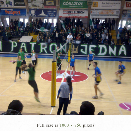
Full size is
1000 × 750
pixels