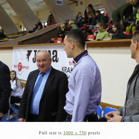
Full size is
1000 × 750
pixels