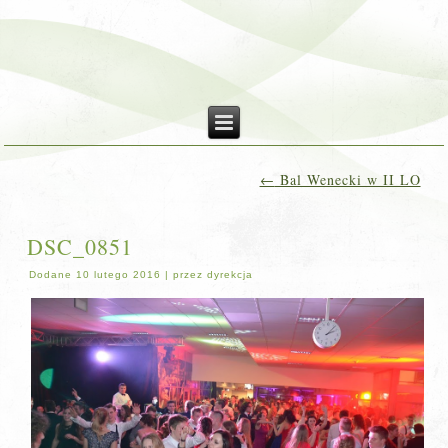
←
Bal Wenecki w II LO
DSC_0851
Dodane
10 lutego 2016
|
przez
dyrekcja