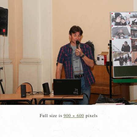
Full size is
900 × 600
pixels