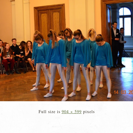
Full size is
904 × 599
pixels