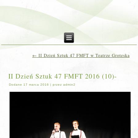
←
II Dzień Sztuk 47 FMFT w Teatrze Groteska
II Dzień Sztuk 47 FMFT 2016 (10)-
Dodane
17 marca 2016
|
przez
admin2