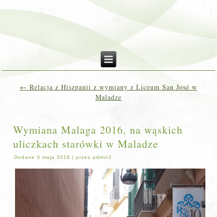
←
Relacja z Hiszpanii z wymiany z Liceum San José w
Maladze
Wymiana Malaga 2016, na wąskich
uliczkach starówki w Maladze
Dodane
3 maja 2016
|
przez
admin2