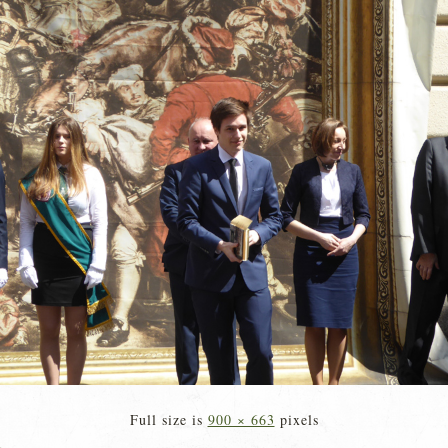
Full size is
900 × 663
pixels