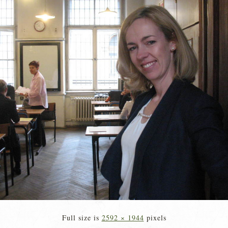
Full size is
2592 × 1944
pixels