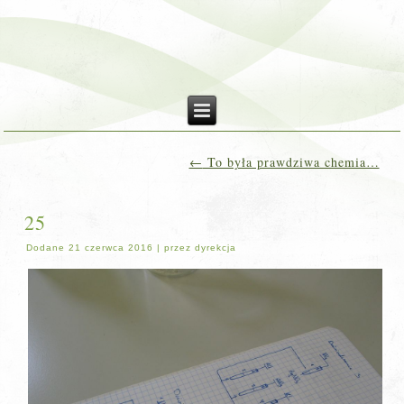
←
To była prawdziwa chemia…
25
Dodane
21 czerwca 2016
|
przez
dyrekcja