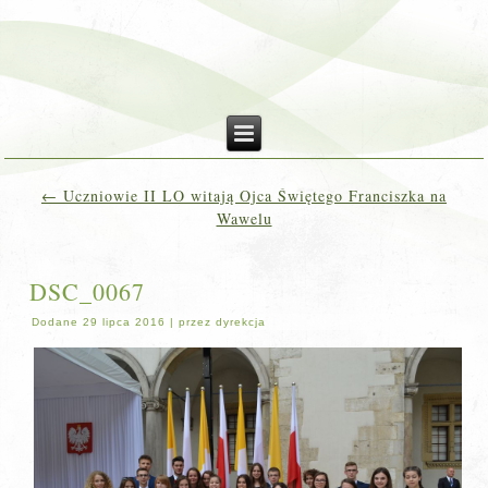
←
Uczniowie II LO witają Ojca Świętego Franciszka na
Wawelu
DSC_0067
Dodane
29 lipca 2016
|
przez
dyrekcja