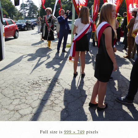
Full size is
999 × 749
pixels